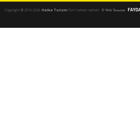
Copyright
©
2016-2026
Halka Turizm
Tüm hakları saklıdır.
©
Web Tasarım