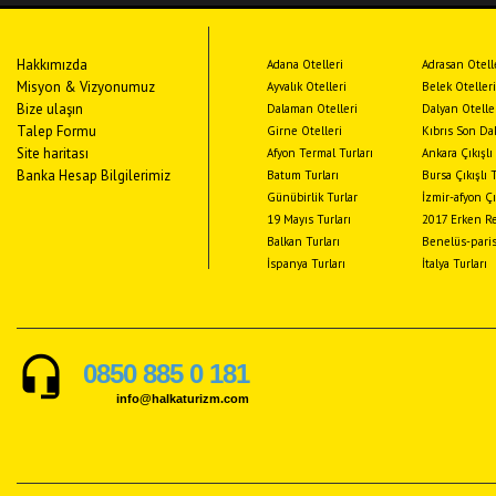
Hakkımızda
Adana Otelleri
Adrasan Otell
Misyon & Vizyonumuz
Ayvalık Otelleri
Belek Otelleri
Bize ulaşın
Dalaman Otelleri
Dalyan Otelle
Talep Formu
Girne Otelleri
Kıbrıs Son Dak
Site haritası
Afyon Termal Turları
Ankara Çıkışlı
Banka Hesap Bilgilerimiz
Batum Turları
Bursa Çıkışlı 
Günübirlik Turlar
İzmir-afyon Çı
19 Mayıs Turları
2017 Erken Re
Balkan Turları
Benelüs-paris
İspanya Turları
İtalya Turları
headset_mic
0850 885 0 181
info@halkaturizm.com